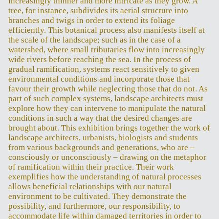
increasingly thinner and more intricate as they grow. A
tree, for instance, subdivides its aerial structure into
branches and twigs in order to extend its foliage
efficiently. This botanical process also manifests itself at
the scale of the landscape; such as in the case of a
watershed, where small tributaries flow into increasingly
wide rivers before reaching the sea. In the process of
gradual ramification, systems react sensitively to given
environmental conditions and incorporate those that
favour their growth while neglecting those that do not. As
part of such complex systems, landscape architects must
explore how they can intervene to manipulate the natural
conditions in such a way that the desired changes are
brought about. This exhibition brings together the work of
landscape architects, urbanists, biologists and students
from various backgrounds and generations, who are –
consciously or unconsciously – drawing on the metaphor
of ramification within their practice. Their work
exemplifies how the understanding of natural processes
allows beneficial relationships with our natural
environment to be cultivated. They demonstrate the
possibility, and furthermore, our responsibility, to
accommodate life within damaged territories in order to